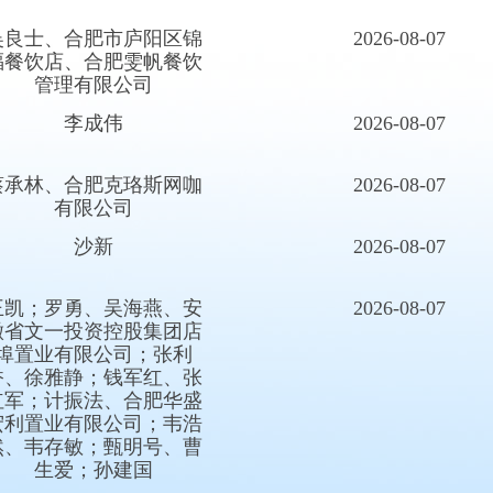
吴良士、合肥市庐阳区锦
2026-08-07
福餐饮店、合肥雯帆餐饮
管理有限公司
李成伟
2026-08-07
蔡承林、合肥克珞斯网咖
2026-08-07
有限公司
沙新
2026-08-07
王凯；罗勇、吴海燕、安
2026-08-07
徽省文一投资控股集团店
埠置业有限公司；张利
香、徐雅静；钱军红、张
红军；计振法、合肥华盛
宏利置业有限公司；韦浩
然、韦存敏；甄明号、曹
生爱；孙建国