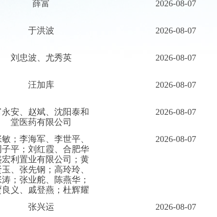
薛富
2026-08-07
于洪波
2026-08-07
刘忠波、尤秀英
2026-08-07
汪加库
2026-08-07
富永安、赵斌、沈阳泰和
2026-08-07
堂医药有限公司
张敏；李海军、李世平、
2026-08-07
周子平；刘红霞、合肥华
盛宏利置业有限公司；黄
贤玉、张先钢；高玲玲、
张涛；张业舵、陈燕华；
贾良义、戚登燕；杜辉耀
张兴运
2026-08-07